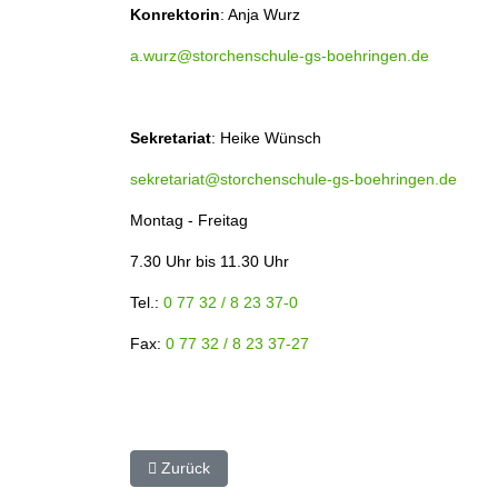
Konrektorin
: Anja Wurz
a.wurz@storchenschule-gs-boehringen.de
Sekretariat
: Heike Wünsch
sekretariat@storchenschule-gs-boehringen.de
Montag - Freitag
7.30 Uhr bis 11.30 Uhr
Tel.:
0 77 32 / 8 23 37-0
Fax:
0 77 32 / 8 23 37-27
Vorheriger Beitrag: Über uns
Zurück