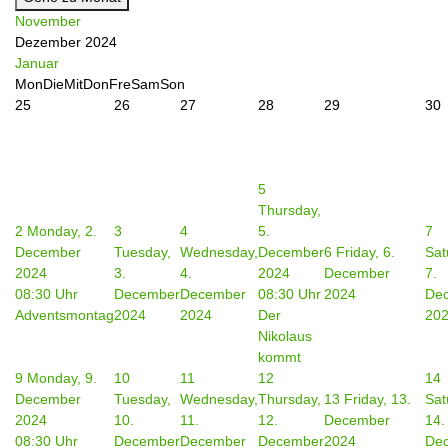
November
Dezember 2024
Januar
Mon
Die
Mit
Don
Fre
Sam
Son
25
26
27
28
29
30
5
Thursday,
2
Monday, 2.
3
4
5.
7
December
Tuesday,
Wednesday,
December
6
Friday, 6.
Sat
2024
3.
4.
2024
December
7.
08:30 Uhr
December
December
08:30 Uhr
2024
De
Adventsmontag
2024
2024
Der
20
Nikolaus
kommt
9
Monday, 9.
10
11
12
14
December
Tuesday,
Wednesday,
Thursday,
13
Friday, 13.
Sat
2024
10.
11.
12.
December
14.
08:30 Uhr
December
December
December
2024
De