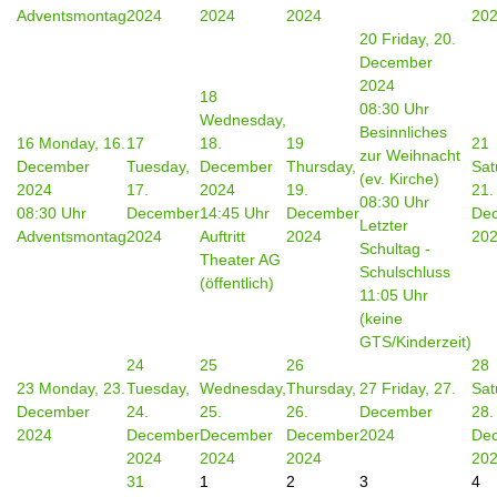
Adventsmontag
2024
2024
2024
20
20
Friday, 20.
December
2024
18
08:30 Uhr
Wednesday,
Besinnliches
16
Monday, 16.
17
18.
19
21
zur Weihnacht
December
Tuesday,
December
Thursday,
Sat
(ev. Kirche)
2024
17.
2024
19.
21.
08:30 Uhr
08:30 Uhr
December
14:45 Uhr
December
De
Letzter
Adventsmontag
2024
Auftritt
2024
20
Schultag -
Theater AG
Schulschluss
(öffentlich)
11:05 Uhr
(keine
GTS/Kinderzeit)
24
25
26
28
23
Monday, 23.
Tuesday,
Wednesday,
Thursday,
27
Friday, 27.
Sat
December
24.
25.
26.
December
28.
2024
December
December
December
2024
De
2024
2024
2024
20
31
1
2
3
4