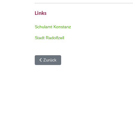
Links
Schulamt Konstanz
Stadt Radolfzell
Vorheriger Beitrag: Förderverein
Zurück