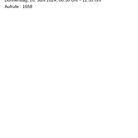
Donnerstag, 20. Juni 2024, 08:30 Uhr - 12:55 Uhr
Aufrufe
: 1658