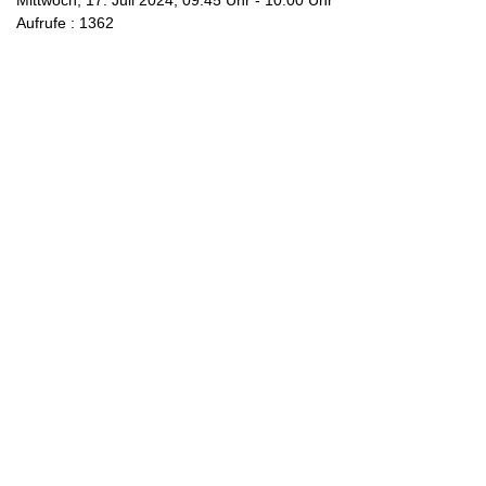
Mittwoch, 17. Juli 2024, 09:45 Uhr - 10:00 Uhr
Aufrufe
: 1362